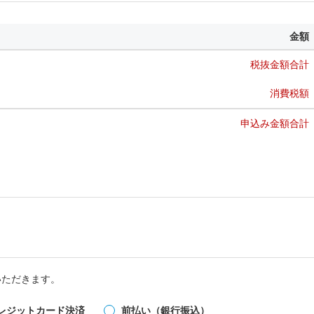
金額
税抜金額合計
消費税額
申込み金額合計
いただきます。
レジットカード決済
前払い（銀行振込）