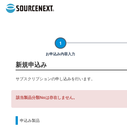
1
お申込み内容入力
新規申込み
サブスクリプションの申し込みを行います。
該当製品分類Noは存在しません。
申込み製品