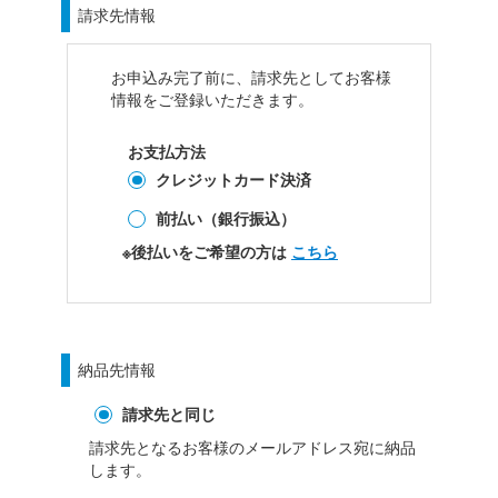
請求先情報
お申込み完了前に、請求先としてお客様
情報をご登録いただきます。
お支払方法
クレジットカード決済
前払い（銀行振込）
※後払いをご希望の方は
こちら
納品先情報
請求先と同じ
請求先となるお客様のメールアドレス宛に納品
します。