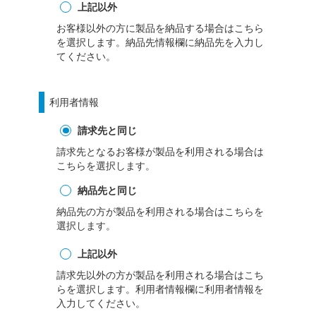
上記以外
お客様以外の方に製品を納品する場合はこちら
を選択します。納品先情報欄に納品先を入力し
てください。
利用者情報
請求先と同じ
請求先となるお客様が製品を利用される場合は
こちらを選択します。
納品先と同じ
納品先の方が製品を利用される場合はこちらを
選択します。
上記以外
請求先以外の方が製品を利用される場合はこち
らを選択します。利用者情報欄に利用者情報を
入力してください。