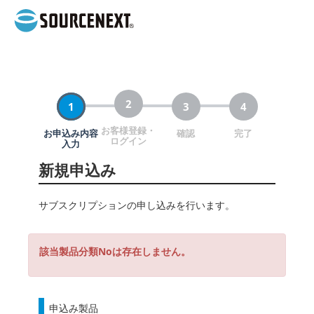
2
1
3
4
お客様登録・
お申込み内容
確認
完了
ログイン
入力
新規申込み
サブスクリプションの申し込みを行います。
該当製品分類Noは存在しません。
申込み製品